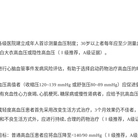
各级医院建立成年人首诊测量血压制度；
30
岁以上者每年应至少测量
白大衣高血压或隐性高血压（Ⅰ级推荐，
A
级证据）｡
进行心脑血管事件发病风险评估，有助于选择启动药物治疗高血压的
血压高值者（收缩压
120~139 mmHg
或舒张压
80~89 mmHg
）应促进
有充血性心力衰竭､心肌梗死､糖尿病或慢性肾病者，应给予抗高血
或轻度高血压患者首先采用改变生活方式治疗，
3
个月效果仍不佳者
和不良生活方式外，应进行持续､合理的药物治疗（Ⅰ级推荐，
A
级
目标：普通高血压患者应将血压降至
<140/90 mmHg
（Ⅰ级推荐，
A
级