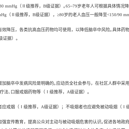
/80 mmHg
（Ⅱ级推荐，
B
级证据）｡
65~79
岁老年人可根据具体情况降
mHg
（Ⅱ级推荐，
B
级证据），≥
80
岁的老人血压一般降至
<150/90 m
有效降压，各类抗高血压药物均可使用，以降低脑卒中风险｡具体药
级证据）｡
增加脑卒中发病风险是明确的｡应动员全社会参与，在社区人群中采
疗法､口服戒烟药物等（Ⅰ级推荐，
A
级证据）｡
者应戒烟（Ⅰ级推荐，
A
级证据）；不吸烟者也应避免被动吸烟（Ⅰ
加强宣传教育，提高公众对主动与被动吸烟危害的认识｡促进各地政