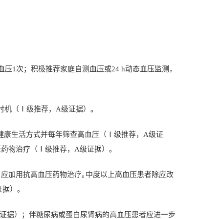
血压
1
次；积极推荐家庭自测血压或
24 h
动态血压监测，
时机（Ⅰ级推荐，
A
级证据）｡
健康生活方式并每年筛查高血压（Ⅰ级推荐，
A
级证
压药物治疗（Ⅰ级推荐，
A
级证据）｡
，应加用抗高血压药物治疗｡中度以上高血压患者除应改
证据）｡
证据）；伴糖尿病或蛋白尿肾病的高血压患者应进一步