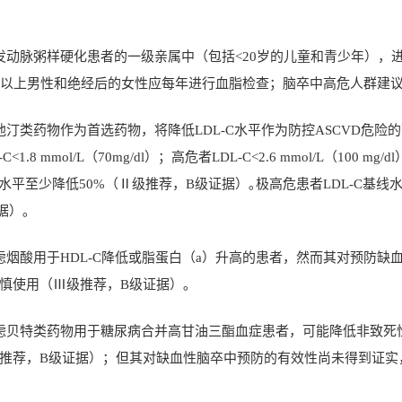
发动脉粥样硬化患者的一级亲属中（包括
<20
岁的儿童和青少年），
以上男性和绝经后的女性应每年进行血脂检查；脑卒中高危人群建
他汀类药物作为首选药物，将降低
LDL-C
水平作为防控
ASCVD
危险的
-C<1.8 mmol/L
（
70mg/dl
）；高危者
LDL-C<2.6 mmol/L
（
100 mg/dl
水平至少降低
50%
（Ⅱ级推荐，
B
级证据）｡极高危患者
LDL-C
基线
据）｡
虑烟酸用于
HDL-C
降低或脂蛋白（
a
）升高的患者，然而其对预防缺
慎使用（Ⅲ级推荐，
B
级证据）｡
虑贝特类药物用于糖尿病合并高甘油三酯血症患者，可能降低非致死
推荐，
B
级证据）；但其对缺血性脑卒中预防的有效性尚未得到证实