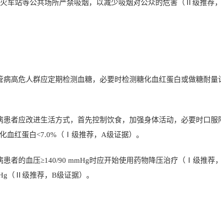
､火车站等公共场所严禁吸烟，以减少吸烟对公众的危害（Ⅱ级推荐
管病高危人群应定期检测血糖，必要时检测糖化血红蛋白或做糖耐量
病患者应改进生活方式，首先控制饮食，加强身体活动，必要时口服
化血红蛋白
<7.0%
（Ⅰ级推荐，
A
级证据）｡
病患者的血压≥
140/90 mmHg
时应开始使用药物降压治疗（Ⅰ级推荐
Hg
（Ⅱ级推荐，
B
级证据）｡