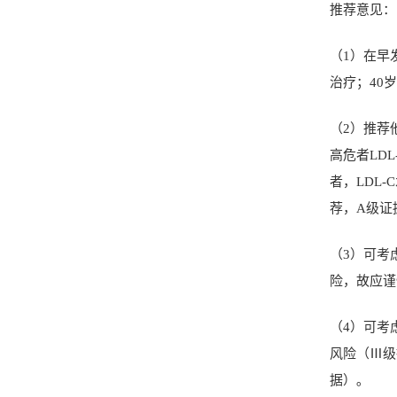
推荐意见：
（
1
）在早
治疗；
40
岁
（
2
）推荐
高危者
LDL
者，
LDL-C
荐，
A
级证
（
3
）可考
险，故应谨
（
4
）可考
风险（Ⅲ级
据）｡