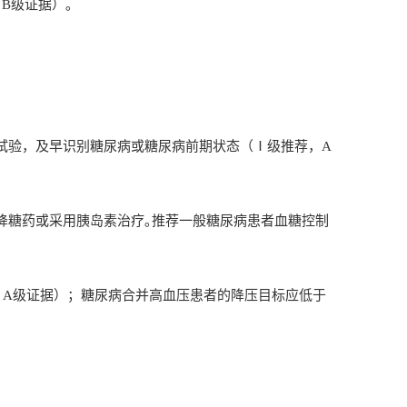
，
B
级证据）｡
试验，及早识别糖尿病或糖尿病前期状态（Ⅰ级推荐，
A
降糖药或采用胰岛素治疗｡推荐一般糖尿病患者血糖控制
，
A
级证据）；糖尿病合并高血压患者的降压目标应低于