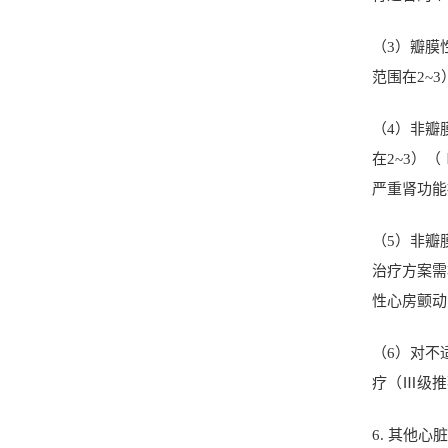
（
3
）瓣膜
范围在
2~3
（
4
）非瓣
在
2~3
）（
严重肾功能
（
5
）非瓣
治疗方案需
性心房颤动
（
6
）对不
疗（Ⅲ级推
6.
其他心脏