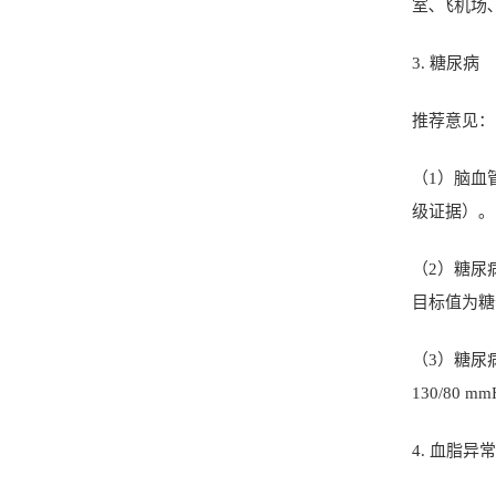
室､飞机场
3.
糖尿病
推荐意见：
（
1
）脑血
级证据）｡
（
2
）糖尿
目标值为糖
（
3
）糖尿
130/80 mm
4.
血脂异常