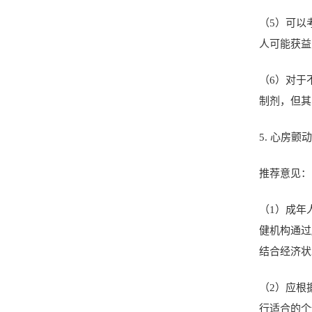
（
5
）可以
人可能获益
（
6
）对于
制剂，但其
5.
心房颤动
推荐意见：
（
1
）成年
健机构通过
结合经济状
（
2
）应根
行适合的个