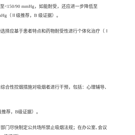
至
<150/90 mmHg
，如能耐受，还应进一步降低至
mHg
（Ⅱ级推荐，
B
级证据）｡
物选择应基于患者特点和药物耐受性进行个体化治疗（Ⅰ
用综合性控烟措施对吸烟者进行干预，包括：心理辅导､
级推荐，
B
级证据）｡
府部门尽快制定公共场所禁止吸烟法规；在办公室､会议