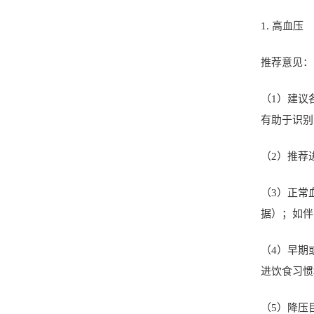
1.
高血压
推荐意见：
（
1
）建议
有助于识别
（
2
）推荐
（
3
）正常
据）；如伴
（
4
）早期
进饮食习惯
（
5
）降压