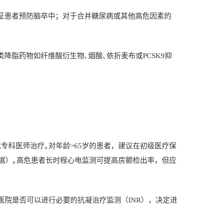
征患者预防脑卒中；对于合并糖尿病或其他高危因素的
类降脂药物如纤维酸衍生物､烟酸､依折麦布或
PCSK9
抑
专科医师治疗｡对年龄
>65
岁的患者，建议在初级医疗保
据）｡高危患者长时程心电监测可提高房颤检出率，但应
医院是否可以进行必要的抗凝治疗监测（
INR
），决定进