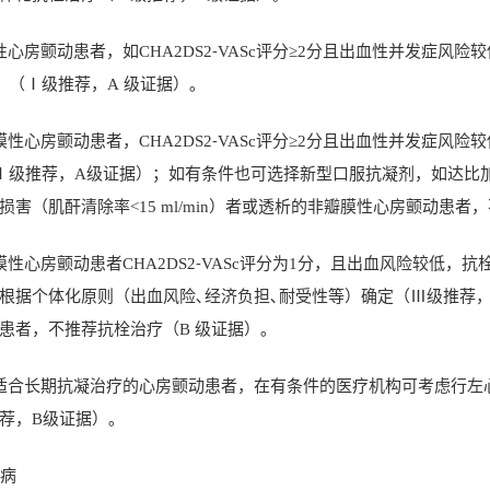
性心房颤动患者，如
CHA2DS2
⁃
VASc
评分≥
2
分且出血性并发症风险较
）（Ⅰ级推荐，
A
级证据）｡
膜性心房颤动患者，
CHA2DS2
⁃
VASc
评分≥
2
分且出血性并发症风险较
Ⅰ级推荐，
A
级证据）；如有条件也可选择新型口服抗凝剂，如达比加
损害（肌酐清除率
<15 ml/min
）者或透析的非瓣膜性心房颤动患者，
膜性心房颤动患者
CHA2DS2
⁃
VASc
评分为
1
分，且出血风险较低，抗
根据个体化原则（出血风险､经济负担､耐受性等）确定（Ⅲ级推荐
患者，不推荐抗栓治疗（
B
级证据）｡
适合长期抗凝治疗的心房颤动患者，在有条件的医疗机构可考虑行左
荐，
B
级证据）｡
病