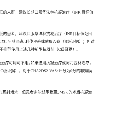
低的人群，建议长期口服华法林抗凝治疗（
INR
目标值
低的患者，建议口服华法林抗凝治疗（
INR
目标值范围
群､阿哌沙班､利伐沙班或依度沙班（
B
级证据）；但对
不推荐使用上述几种新型抗凝剂（
C
级证据）｡
栓治疗可用可不用｡如果选用抗凝治疗或阿司匹林治疗，
，
C
级证据）；对于
CHA2DS2
⁃
VASc
评分为
0
分的非瓣膜
心耳封堵术，但患者需能够承受至少
45 d
的术后抗凝治