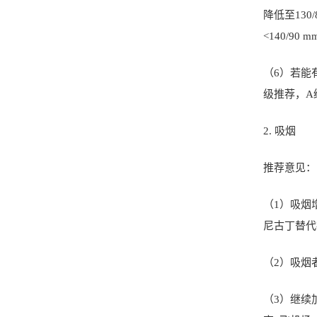
降低至
130
<140/90 m
（
6
）若能
级推荐，
A
2.
吸烟
推荐意见：
（
1
）吸烟
尼古丁替代
（
2
）吸烟
（
3
）继续