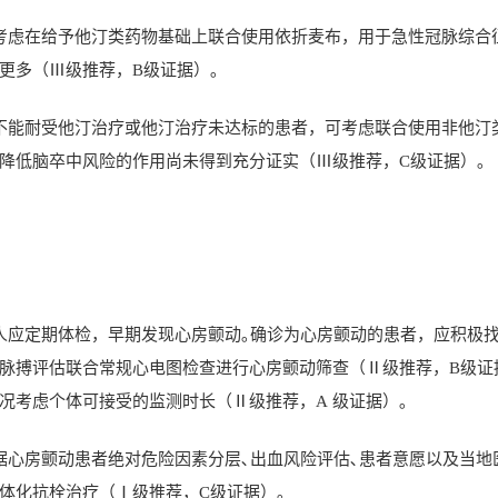
考虑在给予他汀类药物基础上联合使用依折麦布，用于急性冠脉综合
更多（Ⅲ级推荐，
B
级证据）｡
不能耐受他汀治疗或他汀治疗未达标的患者，可考虑联合使用非他汀
降低脑卒中风险的作用尚未得到充分证实（Ⅲ级推荐，
C
级证据）｡
人应定期体检，早期发现心房颤动｡确诊为心房颤动的患者，应积极找
脉搏评估联合常规心电图检查进行心房颤动筛查（Ⅱ级推荐，
B
级证
况考虑个体可接受的监测时长（Ⅱ级推荐，
A
级证据）｡
据心房颤动患者绝对危险因素分层､出血风险评估､患者意愿以及当地
体化抗栓治疗（Ⅰ级推荐，
C
级证据）｡