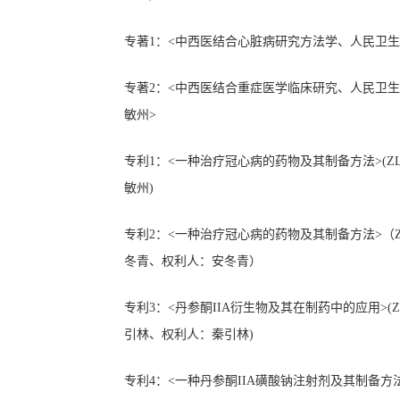
专著
1
：
<
中西医结合心脏病研究方法学
、
人民卫生
专著
2：
<
中西医结合重症医学临床研究、人民卫生
敏州
>
专利
1
：
<一种治疗冠心病的药物及其制备方法>(
ZL
敏州
)
专利
2
：
<
一种治疗冠心病的药物及其制备方法
>（
冬青、
权利人
：
安冬青）
专利
3
：
<丹参酮IIA衍生物及其在制药中的应用>(ZL200
引林
、
权利人
：秦引林
)
专利
4
：
<一种丹参酮IIA磺酸钠注射剂及其制备方法>(ZL