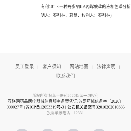
专利
10
：
<一种丹参酮IIA丙烯酸盐的液相色谱分析方法>(
明人
：秦引林
、葛慧、
权利人
：秦引林
)
员工登录
客户须知
网站地图
法律声明
|
|
|
|
联系我们
版权所有 柯菲平医药2026保留一切权利
互联网药品医疗器械信息服务备案凭证:苏网药械信备字〔2026〕
000027号
苏ICP备12053319号-3
|
公安机关备案号32010202010386
|
投诉举报电话：12331