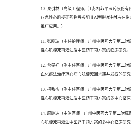
10.
秦引林
（
高级工程师，
江苏柯菲平医药股份有
疗急性心肌梗死药物丹参酮
ⅡA磺酸钠注射液在临
推广应用。
）
11.
张晓璇
（
主任护理师
，广州中医药大学第二附
性心肌梗死再灌注后中医药干预方案的临床研究。
12.
曾锐祥
（
副主任
医师，广州中医药大学第二附
血化痰法治疗冠心病心肌梗死围术期并发症的研究
13.
招煦杰
（
副主任
医师，广州中医药大学第二附
性心肌梗死再灌注后中医药干预方案的多中心临床
14.
廖鹏达
（
主治
医师，广州中医药大学第二附属
心肌梗死再灌注中医药干预方案的多中心
临床
研究