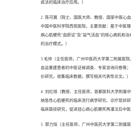
痰法的临床治疗应用。
）
2.
陈可冀（院士、国医大
师、
教授、
国家中医心血
中国中医科学院西苑医院
，
主要贡献：基于中医理
病心肌梗死
“血瘀证”及“益气活血”的核心病机和
的治疗模式。）
3.
毛帅
（
主任医师，广州中医药大学第二附属医院
血运重建患者的中医证候调查、专家咨询问卷等；
价研究，收集临床数据，撰写相关代表性论文。
）
4.
刘红旭
（
教授、
主任医师
，
首都医科大学附属中
纳急性心肌梗死的临床流行病学研究、诊疗现状研
临床路径研究，促进冠心病心肌梗死再灌注后中医
5.
郭力恒
（
主任医师，广州中医药大学第二附属医