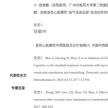
15.
徐俊鹏
（
住院医师，广州中医药大学第二附属
献
：
协助急性心肌梗死
“益气活血化痰”治法的优
论文
1：
张敏州
. 急性心肌梗死中西医结合诊疗指南[J]. 中国中西医结合杂志,
论文
2：
Mao S, Ouyang W, Zhou Y, et al. Addition of C
Capsules, to the standard treatment in patients with myoc
ventricular reperfusion and remodeling: Proteomic analys
代表性论文
Ethnopharmacol. 2020 Jul 15;257:112794.
专著目录
论文
3：
Zhang,
MZ;
Guo,
LH;
Zhou,
YS;
Mao,
S.
Effect
restenosis after coronary stent implantation:a randomise
2017,
390:S10.